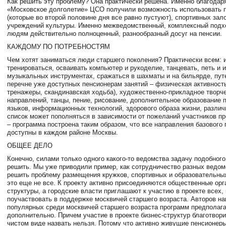
Как решить эту проблему? Она практически решена. Именно благодар
«Московское долголетие» ЦСО получили возможность использовать 
(которые во второй половине дня все равно пустуют), спортивных зало
учреждений культуры. Именно межведомственный, комплексный подх
людям действительно полноценный, разнообразный досуг на пенсии.
КАЖДОМУ ПО ПОТРЕБНОСТЯМ
Чем хотят заниматься люди старшего поколения? Практически всем: и
тренироваться, осваивать компьютер и рукоделие, танцевать, петь и и
музыкальных инструментах, сражаться в шахматы и на бильярде, пут
перечне уже доступных пенсионерам занятий – физическая активност
тренажеры, скандинавская ходьба), художественно-прикладное творч
направлений, танцы, пение, рисование, дополнительное образование 
языков, информационных технологий, здорового образа жизни, разли
список может пополняться в зависимости от пожеланий участников пр
– программа построена таким образом, что все направления базового 
доступны в каждом районе Москвы.
ОБЩЕЕ ДЕЛО
Конечно, силами только одного какого-то ведомства задачу подобног
решить. Мы уже приводили пример, как сотрудничество разных ведом
решить проблему размещения кружков, спортивных и образовательных
это еще не все. К проекту активно присоединяются общественные орга
структуры, а городские власти приглашают к участию в проекте всех, 
поучаствовать в поддержке москвичей старшего возраста. Авторов н
популярных среди москвичей старшего возраста программ предполаг
дополнительно. Причем участие в проекте бизнес-структур благотвор
чистом виде назвать нельзя. Потому что активно живущие пенсионеры