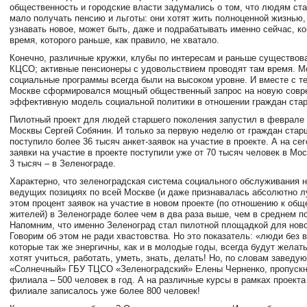
общественность и городские власти задумались о том, что людям ст
мало получать пенсию и льготы: они хотят жить полноценной жизнью,
узнавать новое, может быть, даже и подрабатывать именно сейчас, к
время, которого раньше, как правило, не хватало.
Конечно, различные кружки, клубы по интересам и раньше существов
КЦСО; активные пенсионеры с удовольствием проводят там время. М
социальные программы всегда были на высоком уровне. И вместе с т
Москве сформировался мощный общественный запрос на новую совр
эффективную модель социальной политики в отношении граждан стар
Пилотный проект для людей старшего поколения запустил в феврале 
Москвы Сергей Собянин. И только за первую неделю от граждан стар
поступило более 36 тысяч анкет-заявок на участие в проекте. А на с
заявки на участие в проекте поступили уже от 70 тысяч человек в Мос
3 тысяч – в Зеленограде.
Характерно, что зеленоградская система социального обслуживания 
ведущих позициях по всей Москве (и даже признавалась абсолютно лу
этом процент заявок на участие в новом проекте (по отношению к об
жителей) в Зеленограде более чем в два раза выше, чем в среднем п
Напомним, что именно Зеленоград стал пилотной площадкой для ново
Говорим об этом не ради хвастовства. Но это показатель: «люди без в
которые так же энергичны, как и в молодые годы, всегда будут желат
хотят учиться, работать, уметь, знать, делать! Но, по словам заве
«Солнечный» ГБУ ТЦСО «Зеленоградский» Елены Черненко, пропускн
филиала – 500 человек в год. А на различные курсы в рамках проекта
филиале записалось уже более 800 человек!