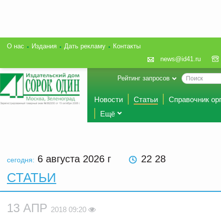
О нас
Издания
Дать рекламу
Контакты
news@id41.ru
Рейтинг запросов
Новости
Статьи
Справочник ор
Ещё
6 августа 2026
г
22 28
сегодня:
СТАТЬИ
13 АПР
2018 09:20