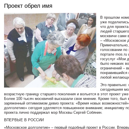
Проект обрел имя
В прошлом номе
уже поделились
что для проекта
людей старшего
москвичи сами 
– «Московское 
Примечательно,
голосовании по 
портале mos.ru 
госуслуг «Мои 
было никаких в
ограничений – в
понравившийся 
любой желающи
Это правильно: 
сегодняшняя мо
возрастную границу старшего поколения и вольется в этот проект уже 
Более 100 тысяч москвичей высказали свое мнение. Кроме того, был 
заряженный оптимизмом девиз проекта: «Время новых возможностей»
долголетию» сегодня уделяется повышенное внимание; инициативу п
проекта лично поддержал мэр Москвы Сергей Собянин.
ВПЕРВЫЕ В РОССИИ
«Московское долголетие» – первый подобный проект в России. Вперв