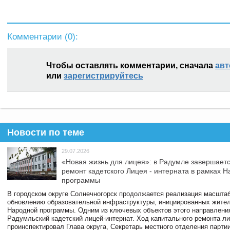
Комментарии (
0
):
Чтобы оставлять комментарии, сначала
авт
или
зарегистрируйтесь
Новости по теме
29.07.2026
«Новая жизнь для лицея»: в Радумле завершает
ремонт кадетского Лицея - интерната в рамках 
программы
В городском округе Солнечногорск продолжается реализация масштаб
обновлению образовательной инфраструктуры, инициированных жите
Народной программы. Одним из ключевых объектов этого направлени
Радумльский кадетский лицей-интернат. Ход капитального ремонта л
проинспектировал Глава округа, Секретарь местного отделения парти