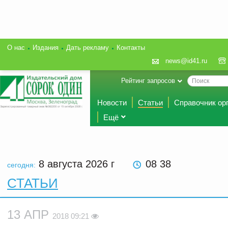
О нас
Издания
Дать рекламу
Контакты
news@id41.ru
Рейтинг запросов
Новости
Статьи
Справочник ор
Ещё
8 августа 2026
г
08:38
сегодня:
СТАТЬИ
13 АПР
2018 09:21