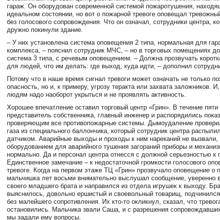
гараж. Он оборудован современной системой пожаротушения, находя
идеальном состоянии, но вот о пожарной тревоге оповещал тревожный
без голосового сопровождения. Что он означал, сотрудники центра, ко
дружно покинули здание.
– У них установлена система оповещения 2 типа, нормальная для гар
комплекса, – пояснил сотрудник МЧС, – но в торговых помещениях д
система 3 типа, с речевым оповещением. – Должна прозвучать коротк
для людей, что им делать: где выход, куда идти, – дополнил сотрудн
Потому что в наше время сигнал тревоги может означать не только п
опасность, но и, к примеру, угрозу теракта или захвата заложников. И
людям надо наоборот укрыться и не проявлять активность.
Хорошее впечатление оставил торговый центр «Грин». В течение пяти
представитель собственника, главный инженер и распорядились пока
проверяющим все противопожарные системы. Дымоудаление провери
газа из специального баллончика, который сотрудник центра распыли
датчиком. Аварийные выходы и проходы к ним нареканий не вызвали,
оборудованием для аварийного тушения загораний приборы и механи
нормально. Да и персонал центра отнесся с должной серьезностью к 
Единственное замечание – к недостаточной громкости голосового опо
тревоге. Когда на первом этаже ТЦ «Грин» прозвучало оповещение о 
мальчишка лет восьми внимательно выслушал сообщение, уверенно в
своего младшего брата и направился из отдела игрушек к выходу. Бра
выяснилось, довольно ершистый и своевольный товарищ, подчинился
без малейшего сопротивления. Их кто-то окликнул, сказал, что тревог
остановились. Мальчика звали Саша, и с разрешения сопровождавших
мы задали ему вопросы.