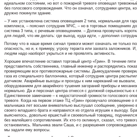
идеальном состоянии, но вот о пожарной тревоге оповещал тревожный
без голосового сопровождения. Что он означал, сотрудники центра, ко
дружно покинули здание.
– У них установлена система оповещения 2 типа, нормальная для гар
комплекса, – пояснил сотрудник МЧС, – но в торговых помещениях д
система 3 типа, с речевым оповещением. – Должна прозвучать коротк
для людей, что им делать: где выход, куда идти, – дополнил сотрудн
Потому что в наше время сигнал тревоги может означать не только п
опасность, но и, к примеру, угрозу теракта или захвата заложников. И
людям надо наоборот укрыться и не проявлять активность.
Хорошее впечатление оставил торговый центр «Грин». В течение пяти
представитель собственника, главный инженер и распорядились пока
проверяющим все противопожарные системы. Дымоудаление провери
газа из специального баллончика, который сотрудник центра распыли
датчиком. Аварийные выходы и проходы к ним нареканий не вызвали,
оборудованием для аварийного тушения загораний приборы и механи
нормально. Да и персонал центра отнесся с должной серьезностью к 
Единственное замечание – к недостаточной громкости голосового опо
тревоге. Когда на первом этаже ТЦ «Грин» прозвучало оповещение о 
мальчишка лет восьми внимательно выслушал сообщение, уверенно в
своего младшего брата и направился из отдела игрушек к выходу. Бра
выяснилось, довольно ершистый и своевольный товарищ, подчинился
без малейшего сопротивления. Их кто-то окликнул, сказал, что тревог
остановились. Мальчика звали Саша, и с разрешения сопровождавших
мы задали ему вопросы.