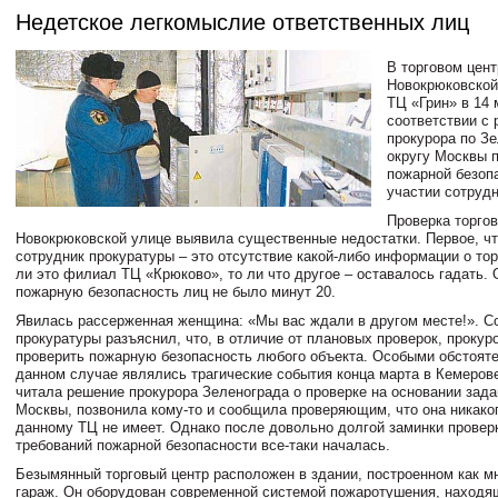
Недетское легкомыслие ответственных лиц
В торговом цент
Новокрюковской 
ТЦ «Грин» в 14 
соответствии с
прокурора по З
округу Москвы 
пожарной безоп
участии сотруд
Проверка торгов
Новокрюковской улице выявила существенные недостатки. Первое, чт
сотрудник прокуратуры – это отсутствие какой-либо информации о тор
ли это филиал ТЦ «Крюково», то ли что другое – оставалось гадать. 
пожарную безопасность лиц не было минут 20.
Явилась рассерженная женщина: «Мы вас ждали в другом месте!». С
прокуратуры разъяснил, что, в отличие от плановых проверок, прокур
проверить пожарную безопасность любого объекта. Особыми обстоят
данном случае являлись трагические события конца марта в Кемеров
читала решение прокурора Зеленограда о проверке на основании зад
Москвы, позвонила кому-то и сообщила проверяющим, что она никако
данному ТЦ не имеет. Однако после довольно долгой заминки провер
требований пожарной безопасности все-таки началась.
Безымянный торговый центр расположен в здании, построенном как м
гараж. Он оборудован современной системой пожаротушения, находя