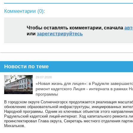
Комментарии (
0
):
Чтобы оставлять комментарии, сначала
авт
или
зарегистрируйтесь
Новости по теме
29.07.2026
«Новая жизнь для лицея»: в Радумле завершает
ремонт кадетского Лицея - интерната в рамках 
программы
В городском округе Солнечногорск продолжается реализация масштаб
обновлению образовательной инфраструктуры, инициированных жите
Народной программы. Одним из ключевых объектов этого направлени
Радумльский кадетский лицей-интернат. Ход капитального ремонта л
проинспектировал Глава округа, Секретарь местного отделения парти
Михальков.