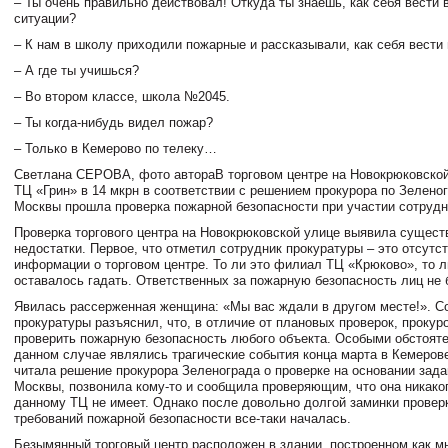
– Ты очень правильно действовал! Откуда ты знаешь, как себя вести 
ситуации?
– К нам в школу приходили пожарные и рассказывали, как себя вести 
– А где ты учишься?
– Во втором классе, школа №2045.
– Ты когда-нибудь видел пожар?
– Только в Кемерово по телеку…
Светлана СЕРОВА, фото автораВ торговом центре на Новокрюковской 
ТЦ «Грин» в 14 мкрн в соответствии с решением прокурора по Зелено
Москвы прошла проверка пожарной безопасности при участии сотруд
Проверка торгового центра на Новокрюковской улице выявила сущес
недостатки. Первое, что отметил сотрудник прокуратуры – это отсутс
информации о торговом центре. То ли это филиал ТЦ «Крюково», то л
оставалось гадать. Ответственных за пожарную безопасность лиц не 
Явилась рассерженная женщина: «Мы вас ждали в другом месте!». С
прокуратуры разъяснил, что, в отличие от плановых проверок, прокур
проверить пожарную безопасность любого объекта. Особыми обстоят
данном случае являлись трагические события конца марта в Кемеров
читала решение прокурора Зеленограда о проверке на основании зад
Москвы, позвонила кому-то и сообщила проверяющим, что она никако
данному ТЦ не имеет. Однако после довольно долгой заминки провер
требований пожарной безопасности все-таки началась.
Безымянный торговый центр расположен в здании, построенном как м