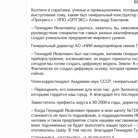
В
Коллеги и соратники, ученые и промышленники, которые
выступления тому, каким был генеральный конструктор 
«Прогресс» – НПО «ОПТЭКС» Александр Бакланов:
– Геннадию Яковлевичу удалось, казалось бы, невозмо
руководством специалистов самых разных квалификаций
создал уникальное предприятие мирового уровня.
Генеральный директор АО «НИИ микроприборов имени Г.
– Геннадий Яковлевич был настоящим, великим генера
приборостроения, космонавтики, он видел горизонты го
сегодня мы хотим создать цифровую модель Земли. А в
Фактически он создал цифровую основу, которая приме
сейчас.
Член-корреспондент Академии наук СССР, генеральный
– Переоценить его значение для всех нас, для Зеленог
которыми гордится наш город. А благодаря его последо
Заместитель префекта округа в 90-2000-е годы, директ
– Когда Геннадий Яковлевич пришел в мою школу №719,
становится не просто подшефным, а подразделением НП
человек и такое предприятие стали нашими наставникам
моих подчиненных не будет выполнять ваших просьб – 
откликались сразу. В том числе, благодаря Геннадию Г