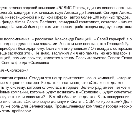
идент зеленоградской компании «ЭЛВИС-Плюс», один из основоположник
ологий, кандидат технических наук Александр Галицкий. Сегодня Алекс
й, инвестиционной и научной сферах, автор более 100 научных трудов,
 фонда Almaz Capital Parthners, венчурный капиталист, создатель бизне
ександр Галицкий был простым инженером, работающим под руководством
е воспоминания, – рассказал Александр Галицкий. – Своей карьерой я о
л над определенными задачами. А потом мне повезло, что Геннадий Гус
 приобрел благодаря ему. Был ли я его учеником? Он всегда с осторожн
еще заслужи это». Не знаю, заслужил ли я его память, но его подарок в
лицкий, помимо прочего, является членом Попечительского Совета Сколк
м Совета фонда «Сколково».
ия «Сколково»?
азвития страны. Сегодня это центр притяжения новых компаний, которые
ие мощного кластера. Когда-то я настаивал, что «Сколково» должно
ь ту систему, которая сложилась в городе. Зеленоград имеет четкое и
вые компании, которые будут возникать в «Сколково», будут сочетатьс
онкуренты или союзники? – В этой области не должно быть конкуренции, 
 ли считать «Силиконовую долину» и Сиэтл в США конкурентами? Доли
ь ту же роль для Зеленограда. Промышленному комплексу города необх
ь этим драйвером.