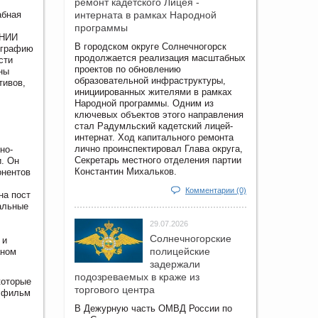
ремонт кадетского Лицея -
абная
интерната в рамках Народной
программы
 НИИ
В городском округе Солнечногорск
ографию
продолжается реализация масштабных
сти
проектов по обновлению
ны
образовательной инфраструктуры,
тивов,
инициированных жителями в рамках
Народной программы. Одним из
ключевых объектов этого направления
стал Радумльский кадетский лицей-
интернат. Ход капитального ремонта
лично проинспектировал Глава округа,
но-
Секретарь местного отделения партии
и. Он
Константин Михальков.
онентов
Комментарии (0)
на пост
альные
29.07.2026
Солнечногорские
 и
полицейские
аном
задержали
подозреваемых в краже из
которые
торгового центра
и фильм
В Дежурную часть ОМВД России по