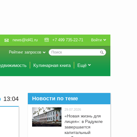
news@id41.ru
+7 499 735-22-71
Войти
Рейтинг запросов
едвижимость
Кулинарная книга
Ещё
13:04
Новости по теме
29.07.2026
«Новая жизнь для
лицея»: в Радумле
завершается
капитальный