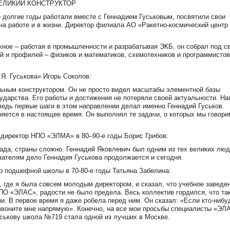
ЕЛИКИЙ КОНСТРУКТОР
 долгие годы работали вместе с Геннадием Гуськовым, посвятили свои
на работе и в жизни. Директор филиала АО «Ракетно-космический центр
жное – работая в промышленности и разрабатывая ЭКБ, он собрал под с
 и профилей – физиков и математиков, схемотехников и программистов
Я. Гуськова» Игорь Соколов:
льным конструктором. Он не просто видел масштабы элементной базы
сударства. Его работы и достижения не потеряли своей актуальности. На
едь первые шаги в этом направлении делал именно Геннадий Гуськов.
няется в настоящее время. Он выполнял те задачи, о которых мы говори
 директор НПО «ЭЛМА» в 80–90-е годы Борис Грибов:
рада, страны сложно. Геннадий Яковлевич был одним из тех великих люд
вателям дело Геннадия Гуськова продолжается и сегодня.
ор подшефной школы в 70-80-е годы Татьяна Забелина:
 где я была совсем молодым директором, и сказал, что учебное заведе
О «ЭЛАС», радости не было предела. Весь коллектив гордился, что та
и. В первое время я даже робела перед ним. Он сказал: «Если кто-нибу
звоните мне напрямую». Конечно, на все мои просьбы специалисты «ЭЛ
уськову школа №719 стала одной из лучших в Москве.