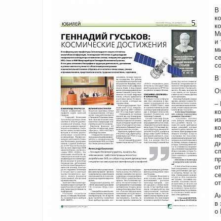
В
к
к
М
и
м
с
со
В
О
–
к
и
к
н
д
с
п
о
с
о
А
в
о