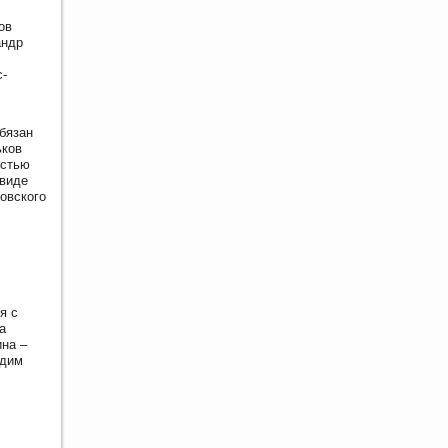
ов
андр
с-
бязан
ьков
остью
 виде
овского
я с
а
на –
одим