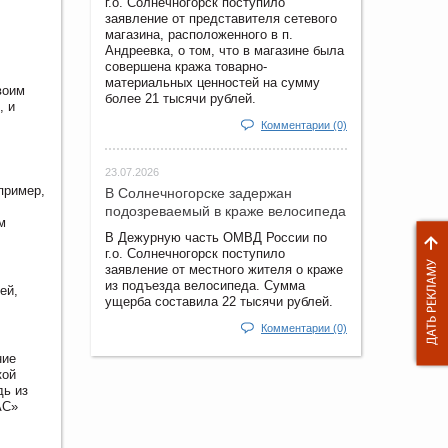
г.о. Солнечногорск поступило
заявление от представителя сетевого
магазина, расположенного в п.
Андреевка, о том, что в магазине была
совершена кража товарно-
материальных ценностей на сумму
воим
более 21 тысячи рублей.
, и
Комментарии (0)
23.07.2026
пример,
В Солнечногорске задержан
подозреваемый в краже велосипеда
м
В Дежурную часть ОМВД России по
г.о. Солнечногорск поступило
заявление от местного жителя о краже
из подъезда велосипеда. Сумма
ей,
ущерба составила 22 тысячи рублей.
Комментарии (0)
ние
кой
дь из
АС»