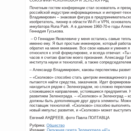
СОЮЗНИКИ «СКОЛКОВО» И ЗЕЛЕНОГРАД
Почетным гостем конференции стал основатель и през
российской индустрии информационных и интернет-техн
Владимирович – знаковая фигура в предпринимательско
изобретатель, пионер в области Wi-Fi и VPN, основатель
инкубатора Runa Park. А в далекие 1960-70-е годы Ал
Геннадия Гуськова.
– О Геннадии Яковлевиче у меня остались самые теплы
именно ему. Я был простым инженером, который работа
обратил на меня внимание. Все свои навыки и умения я
относился к этой формулировке, и всегда отвечал: «Ты 
часов я считаю фактом моего признания. Александр Га
института науки и технологий, а также сопредседателе
– Александр Владимирович, каковы перспективы развит
– «Сколково» способно стать центром инновационного р
пытаются найти средства, заказчиков. Идет формирован
находиться рядом с Зеленоградом, но сложно переломит
сложившееся направление, устоявшиеся предприятия. Но
развитием Зеленограда. – «Сколково» и Зеленоград – к
должны быть дополняющие друг друга элементы. Можно
поставщик технологий. «Сколково» способно выполнят
новый импульс развития, и «Сколково» может выступит
Евгений АНДРЕЕВ, фото Павла ПОЛТАВЦА
Рубрика:
Общество
Издание:
Окружная газета Зеленограда «41»