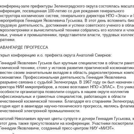
 конференц-зале префектуры Зеленоградского округа состоялась масшт
онференция, посвященная 100-летию со дня рождения генерального
онструктора космических систем, генерального директора НПО «Элас» и
икроприборов Геннадия Яковлевича Гуськова. В этот день вспомнить би
 трудовую деятельность, достижения и успехи советского ученого в обла
икроэлектроники и вычислительной техники собрались его коллеги и чле
емьи, ученые и промышленники, представители власти, трудовых коллек
ратники.
 АВАНГАРДЕ ПРОГРЕССА
ткрыл конференцию и.о. префекта округа Анатолий Смирнов:
 Геннадий Яковлевич Гуськов был крупным специалистом в области ракет
осмической техники, стоял у истоков развития практической космонавтик
звестен своим значительным вкладом в область радиоэлектронных комп
осмонавтики. Профессиональная деятельность Геннадия Яковлевича
еразрывно связана с судьбой Зеленограда. В 1967 году он был назначен 
иректора НИИ микроприборов, а позже возглавил НПО «ЭЛАС». Его уник
пособности организатора позволили создать в нашем округе коллектив
рофессиональных и грамотных специалистов, работающих в области
течественной космической техники. Благодаря его стараниям Зеленоград
егодня идет в авангарде научно-технического прогресса, являясь флагм
течественной электронной промышленности.
натолий Николаевич вручил цветы супруге и дочери Геннадия Гуськова, 
 этот день также присутствовали на конференции. Участники посмотрел
 Геннадии Яковлевиче, созданный пресс-центром НИУ «МИЭТ».