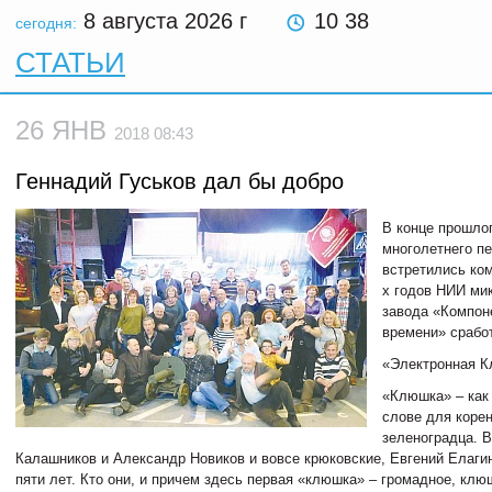
8 августа 2026
г
10:38
сегодня:
СТАТЬИ
26 ЯНВ
2018 08:43
Геннадий Гуськов дал бы добро
В конце прошлог
многолетнего п
встретились ко
х годов НИИ ми
завода «Компон
времени» сработ
«Электронная 
«Клюшка» – как 
слове для коре
зеленоградца. 
Калашников и Александр Новиков и вовсе крюковские, Евгений Елаги
пяти лет. Кто они, и причем здесь первая «клюшка» – громадное, к