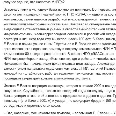
голубое здание, что напротив МИЭТа?
Встреча с ними в «клюшке» была по многим причинам. Во- первых, им
десятка лет находился главный корпус НПО «ЭЛАС» – одного из круп
комплексов, занимавшихся разработкой микроэлектронной техники, в 
космическими электронными системами. Возглавлял объединение Ген
выдающийся отечественный ученый в области вычислительной техник
микроэлектроники, член-корреспондент советской и российской Акаде
сентября нынешнего года ему бы исполнилось 100 лет. В.Калашников,
Е.Елагин и примкнувшие к ним Г.Артемьев и В.Логинов стали членами
организовавшего недавнюю памятную встречу комсомольцев НИИ МП 
«Компонент» 80-х годов прошлого века. В состав НПО «ЭЛАС», в част
НИИ микроприборов и завод «Компонент», где и работали «штабисты»
Николаевич был начальником цеха печатных плат завода, Александр
заместителем начальника отделения комплекса НИИ. Евгений Иванов
молодой из «штабистов», работал техником- технологом, мастером уч
последним секретарем комитета комсомола института.
Именно Е.Елагин возродил «клюшку», которая в начале 2000-х наход
запустении. Случайно он, только перешедший тогда на службу в одно
банка, увидал в газете объявление о продаже легендарного здания. П
«клюшку» (это было в 2001-м) и увидел: по коридорам бродили 150 н
сотрудников и огромные стаи кошек.
– Это, наверное, мое нахальство помогло, – вспоминал Е. Елагин. – 