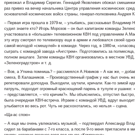
приезжал и Владимир Серегин. Геннадий Яковлевич обожал смешинки
раз привез на вечер начальника Центра управления космических средс
основателей космических войск страны, генерал-полковника Андрея К
– Первая игра прошла в 1979-м, – улыбаясь, рассказывал Владимир Н
судил знаете кто? Игорь Морозов – он был капитаном команды Зелено
участвовала в «большом» телевизионном КВН под управлением А.Ма
эту игру смотрел по телевизору еще в армии и любовался своей одно
самой молодой «смешулей» в команде. Через год, в 1980-м, «эласов
сыграть с командой завода «Ангстрем». Подготовились за полмесяца,
полном аншлаге. Затем команды КВН организовались в местном УВД,
«Зеленоградстрое» и т. д.
– Вов, а Уткина помнишь? – рассмеялся А.Новиков – А как же, – доба
смеха, В.Калашников. – Производственный график у нас был очень же
репетировали допоздна. Выходили, шутили, кричали. Как-то зимой ид
патруль, подходит огромный краснощекий парень в тулупе и ушанке: 
– представляется, – что кричим?». Мы объяснились, отпустил быстро,
была очередная КВН-встреча. Играем с командой УВД, вдруг выходит
улыбается во весь рот. Чуть не расхохотались, но нельзя – сцена.
«Ща-ас спою»
– А еще мы очень увлекались музыкой, – подтвердил Александр Влад
сидел за барабанами с 7-го класса, а после 9-го меня пригласили в м
группу, которую позднее взял под крыло «Компонент».