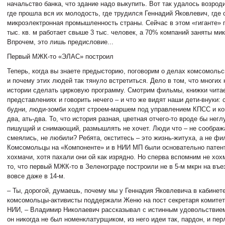
начальство банка, что здание надо выкупить. Вот так удалось возро
где прошла вся их молодость, где трудился Геннадий Яковлевич, где
микроэлектронная промышленность страны. Сейчас в этом «гиганте»
тыс. кв. м работает свыше 3 тыс. человек, а 70% компаний заняты ми
Впрочем, это лишь предисловие...
Первый МЖК-то «ЭЛАС» построил
Теперь, когда вы знаете предысторию, поговорим о делах комсомоль
и почему этих людей так тянуло встретиться. Дело в том, что многих к
истории сделать цирковую программу. Смотрим фильмы, книжки чита
представлениях и говорить нечего – и что же видят наши дети-внуки: 
будни, люди-зомби ходят строем-маршем под управлением КПСС и ко
два, ать-два. То, что история разная, цветная отчего-то вроде бы нег
пишущий и снимающий, размышлять не хочет. Люди что – не соображ
смеялись, не любили? Ребята, окститесь – это жизнь-житуха, а не ф
Комсомольцы на «Компоненте» и в НИИ МП были основательно патен
хохмачи, хотя пахали они ой как изрядно. Но сперва вспомним не хохм
то, что первый МЖК-то в Зеленограде построили не в 5-м мкрн на въез
вовсе даже в 14-м.
– Ты, дорогой, думаешь, почему мы у Геннадия Яковлевича в кабинет
комсомольцы-активисты поддержали Женю на пост секретаря комите
НИИ, – Владимир Николаевич рассказывал с истинным удовольствием
он никогда не был номенклатурщиком, из него идеи так, пардон, и пер