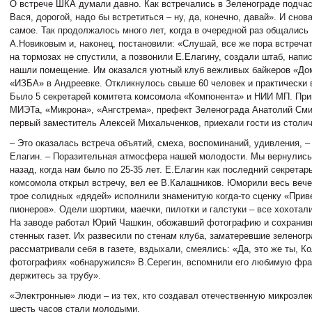
О встрече ШКА думали давно. Как встречались в Зеленограде подчас:
Вася, дорогой, надо бы встретиться – ну, да, конечно, давай». И снова
самое. Так продолжалось много лет, когда в очередной раз общались
А.Новиковым и, наконец, постановили: «Слушай, все же пора встречат
на тормозах не спустили, а позвонили Е.Елагину, создали штаб, напи
нашли помещение. Им оказался уютный клуб вежливых байкеров «До
«ИЗБА» в Андреевке. Откликнулось свыше 60 человек и практически 
Было 5 секретарей комитета комсомола «Компонента» и НИИ МП. При
МИЭТа, «Микрона», «Ангстрема», префект Зеленограда Анатолий Сми
первый заместитель Алексей Михальченков, приехали гости из столи
– Это оказалась встреча объятий, смеха, воспоминаний, удивления, 
Елагин. – Поразительная атмосфера нашей молодости. Мы вернулись 
назад, когда нам было по 25-35 лет. Е.Елагин как последний секретар
комсомола открыл встречу, вел ее В.Калашников. Юморили весь вече
трое солидных «дядей» исполнили знаменитую когда-то сценку «Прив
пионеров». Одели шортики, маечки, пилотки и галстуки – все хохота
На заводе работал Юрий Чашкин, обожавший фотографию и сохранив
стенных газет. Их развесили по стенам клуба, заматеревшие зеленог
рассматривали себя в газете, вздыхали, смеялись: «Да, это же ты, Ко
фотографиях «обнаружился» В.Серегин, вспомнили его любимую фраз
держитесь за трубу».
«Электронные» люди – из тех, кто создавал отечественную микроэлек
шесть часов стали молодыми.