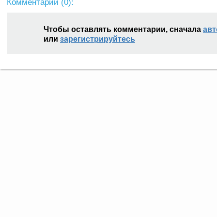
Комментарии (
0
):
Чтобы оставлять комментарии, сначала
авт
или
зарегистрируйтесь