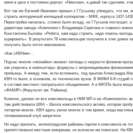
меня в цехе и постоянно дергал: «Николаич, а давай так сделаем, эта
Вот так же Евгений Иванович пришел к Г.Гуськову убеждать, что им, 
строить молодежный жилищный кооператив – МЖК, корпуса 1437-1438
Перестройка началась, сложно было всюду, но Г.Гуськов послушал, а
директора завода «Компонент» Владимира Серегина и главного инж
Константина Былова: «Ребята, нам надо строить, надо помочь молод
курировать». В результате 78 комсомольцев получили в этих домах кв
получить было почти невозможно.
«Как сКВНим»…
Подчас многие «незнайки» множат легенды о хмурости физиков-прогр
как уперлись в компьютеры- формулы с непроницаемыми физиономиям
пробьешь. А между тем, если вспомнить, под крылом Александра Ма
КВН-то были, в основном, из технических вузов. В МИФИ 6-8 студий 
в составе местного театрального объединения. А в МИЭТе была мощн
«ФАКИР» (Факультет им. Райкина).
Конечно, далеко не все комсомольцы в НИИ МП и на «Компоненте» ак
там действовала ШКА – Школа комсомольского актива, которая проб
летаргии многих. КВН здесь увлек многих в том время, когда масляко
телевизионный клуб запретили.
Но надо признать, зеленоградские райкомы партии и комсомола не то
препятствовали местным юморинам, но всячески им помогали. На КВ