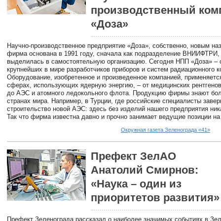
производственный ком
«Доза»
Научно-производственное предприятие «Доза», собственно, новым наз
фирма основана в 1991 году, сначала как подразделение ВНИИФТРИ,
выделилась в самостоятельную организацию. Сегодня НПП «Доза» – 
крупнейших в мире разработчиков приборов и систем радиационного к
Оборудование, изобретенное и произведенное компанией, применяетс
сферах, использующих ядерную энергию, – от медицинских рентгенов
до АЭС и атомного ледокольного флота. Продукцию фирмы знают бол
странах мира. Например, в Турции, где российские специалисты заве
строительство новой АЭС: здесь без изделий нашего предприятия ника
Так что фирма известна давно и прочно занимает ведущие позиции на
Окружная газета Зеленограда «41»
Префект ЗелАО
Анатолий Смирнов:
«Наука – один из
приоритетов развития»
Префект Зеленограда рассказал о наиболее значимых событиях в Зел