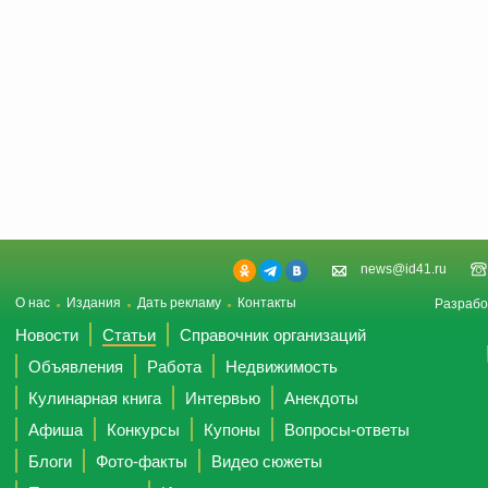
news@id41.ru
О нас
Издания
Дать рекламу
Контакты
Разрабо
Новости
Статьи
Справочник организаций
Объявления
Работа
Недвижимость
Кулинарная книга
Интервью
Анекдоты
Афиша
Конкурсы
Купоны
Вопросы-ответы
Блоги
Фото-факты
Видео сюжеты