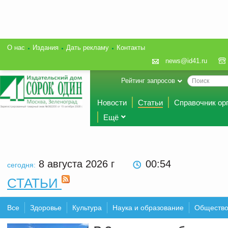
О нас
Издания
Дать рекламу
Контакты
news@id41.ru
Рейтинг запросов
Новости
Статьи
Справочник ор
Ещё
8 августа 2026
г
00 54
сегодня:
СТАТЬИ
Все
Здоровье
Культура
Наука и образование
Обществ