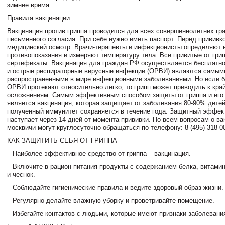
зимнее время.
Правила вакцинации
Вакцинация против гриппа проводится для всех совершеннолетних гр
письменного согласия. При себе нужно иметь паспорт. Перед прививк
медицинский осмотр. Врачи-терапевты и инфекционисты определяют
противопоказания и измеряют температуру тела. Все привитые от гри
сертификаты. Вакцинация для граждан РФ осуществляется бесплатно.
и острые респираторные вирусные инфекции (ОРВИ) являются самым
распространенными в мире инфекционными заболеваниями. Но если 
ОРВИ протекают относительно легко, то грипп может приводить к кра
осложнениям. Самым эффективным способом защиты от гриппа и его
является вакцинация, которая защищает от заболевания 80-90% детей
полученный иммунитет сохраняется в течение года. Защитный эффек
наступает через 14 дней от момента прививки. По всем вопросам о ва
москвичи могут круглосуточно обращаться по телефону: 8 (495) 318-00
КАК ЗАЩИТИТЬ СЕБЯ ОТ ГРИППА
– Наиболее эффективное средство от гриппа – вакцинация.
– Включите в рацион питания продукты с содержанием белка, витамин
и чеснок.
– Соблюдайте гигиенические правила и ведите здоровый образ жизни.
– Регулярно делайте влажную уборку и проветривайте помещение.
– Избегайте контактов с людьми, которые имеют признаки заболевани