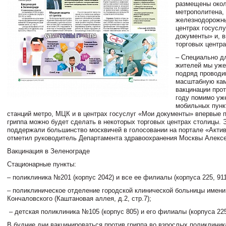
размещены окол
метрополитена,
железнодорожны
центрах госусл
документы» и, в
торговых центра
– Специально д
жителей мы уже
подряд проводи
масштабную ка
вакцинации прот
году помимо уж
мобильных пунк
станций метро, МЦК и в центрах госуслуг «Мои документы» впервые 
гриппа можно будет сделать в некоторых торговых центрах столицы. 
поддержали большинство москвичей в голосовании на портале «Актив
отметил руководитель Департамента здравоохранения Москвы Алексе
Вакцинация в Зеленограде
Стационарные пункты:
– поликлиника №201 (корпус 2042) и все ее филиалы (корпуса 225, 911
– поликлиническое отделение городской клинической больницы имени
Кончаловского (Каштановая аллея, д.2, стр.7);
– детская поликлиника №105 (корпус 805) и его филиалы (корпуса 225
В будние дни вакцинироваться против гриппа во взрослых поликлиник