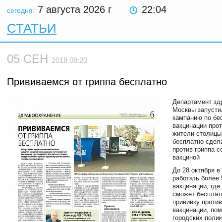
7 августа 2026
г
22:04
сегодня:
СТАТЬИ
05 СЕН
2018 08:20
Прививаемся от гриппа бесплатно
Департамент зд
Москвы запуст
кампанию по бе
вакцинации прот
жители столицы
бесплатно сдел
против гриппа 
вакциной
До 28 октября в
работать более 
вакцинации, где
сможет бесплат
прививку против
вакцинации, по
городских полик