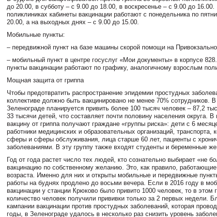
до 20.00, в субботу – с 9.00 до 18.00, в воскресенье – с 9.00 до 16.00.
поликлиниках кабинеты вакцинации работают с понедельника по пятни
20.00, а на выходных днях – с 9.00 до 15.00.
Мобильные пункты:
– передвижной пункт на базе машины скорой помощи на Привокзальн
– мобильный пункт в центре госуслуг «Мои документы» в корпусе 82
пункты вакцинации работают по графику, аналогичному взрослым пол
Мощная защита от гриппа
Чтобы предотвратить распространение эпидемии простудных заболев
коллективе должно быть вакцинировано не менее 70% сотрудников. В 
Зеленограде планируется привить более 100 тысяч человек – 87,2 ты
33 тысячи детей, что составляет почти половину населения округа. В
вакцину от гриппа получают граждане «группы риска»: дети с 6 месяц
работники медицинских и образовательных организаций, транспорта,
сферы и сферы обслуживания, лица старше 60 лет, пациенты с хрони
заболеваниями. В эту группу также входят студенты и беременные ж
Год от года растет число тех людей, кто сознательно выбирает «не б
вакцинацию по собственному желанию. Это, как правило, работающи
возраста. Именно для них и открыты мобильные и передвижные пункты
работы на буднях продлено до восьми вечера. Если в 2016 году в мо
вакцинации у станции Крюково было привито 1000 человек, то в этом 
количество человек получили прививки только за 2 первых недели. 
кампании вакцинации против простудных заболеваний, которая прово
годы, в Зеленограде удалось в несколько раз снизить уровень забол