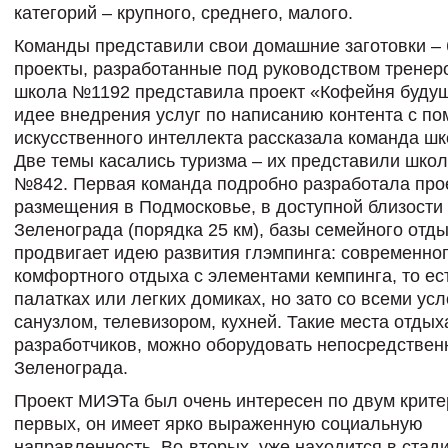
категорий – крупного, среднего, малого.
Команды представили свои домашние заготовки – 
проекты, разработанные под руководством тренеро
школа №1192 представила проект «Кофейня будущ
идее внедрения услуг по написанию контента с п
искусственного интеллекта рассказала команда ш
Две темы касались туризма – их представили шко
№842. Первая команда подробно разработала про
размещения в Подмосковье, в доступной близости 
Зеленограда (порядка 25 км), базы семейного отды
продвигает идею развития глэмпинга: современно
комфортного отдыха с элементами кемпинга, то ес
палатках или легких домиках, но зато со всеми ус
санузлом, телевизором, кухней. Такие места отдых
разработчиков, можно оборудовать непосредственн
Зеленограда.
Проект МИЭТа был очень интересен по двум крите
первых, он имеет ярко выраженную социальную
направленность. Во-вторых, уже находится в стад