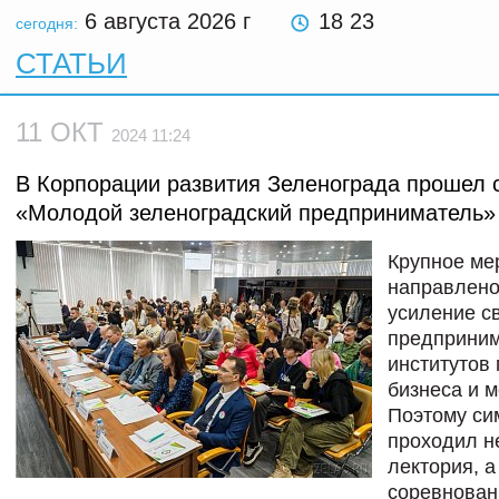
6 августа 2026
г
18 23
сегодня:
СТАТЬИ
11 ОКТ
2024 11:24
В Корпорации развития Зеленограда прошел 
«Молодой зеленоградский предприниматель»
Крупное ме
направлено
усиление с
предприним
институтов
бизнеса и 
Поэтому си
проходил н
лектория, а
соревнован