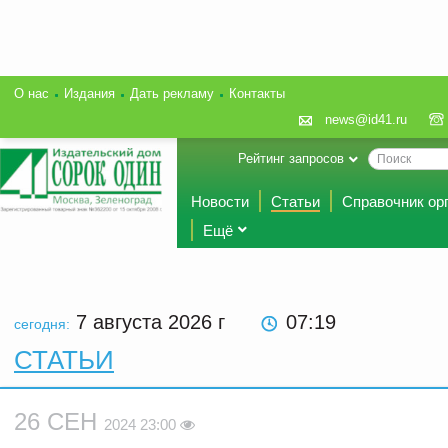
О нас
Издания
Дать рекламу
Контакты
news@id41.ru
Рейтинг запросов
Новости
Статьи
Справочник ор
Ещё
7 августа 2026
г
07:19
сегодня:
СТАТЬИ
26 СЕН
2024 23:00