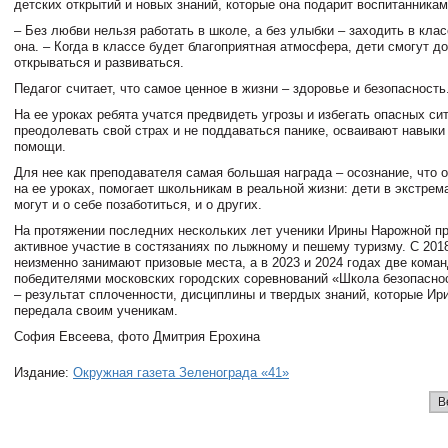
детских открытий и новых знаний, которые она подарит воспитанникам
– Без любви нельзя работать в школе, а без улыбки – заходить в кла
она. – Когда в классе будет благоприятная атмосфера, дети смогут до
открываться и развиваться.
Педагог считает, что самое ценное в жизни – здоровье и безопасность
На ее уроках ребята учатся предвидеть угрозы и избегать опасных си
преодолевать свой страх и не поддаваться панике, осваивают навыки
помощи.
Для нее как преподавателя самая большая награда – осознание, что 
на ее уроках, помогает школьникам в реальной жизни: дети в экстрем
могут и о себе позаботиться, и о других.
На протяжении последних нескольких лет ученики Ирины Нарожной п
активное участие в состязаниях по лыжному и пешему туризму. С 2018
неизменно занимают призовые места, а в 2023 и 2024 годах две кома
победителями московских городских соревнований «Школа безопаснос
– результат сплоченности, дисциплины и твердых знаний, которые И
передала своим ученикам.
София Евсеева, фото Дмитрия Ерохина
Издание:
Окружная газета Зеленограда «41»
В