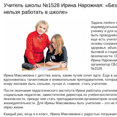
Учитель школы №1528 Ирина Нарожная: «Без
нельзя работать в школе»
Задача любого п
индивидуальный
ученику и для к
быть проводнико
еще есть учите
основы сохранн
здоровья, объя
бытовой и соци
безопасности. О
Ирина Нарожная
организатор ОБ
№1528.
Ирина Максимовна с детства знала, каким путем хочет идти. Еще в ш
вдохновилась талантливым и внимательным преподавателем, который
искру желания быть сильнее, лучше и, главное, стать учителем.
После окончания педагогического института Ирина работала учителем
социальным педагогом, заместителем директора по учебно-воспитател
безопасности, прежде чем стать преподавателем-организатором осно
жизнедеятельности. Для Ирины Максимовны быть учителем – это не п
образ жизни.
Каждый раз, вход я в класс, Ирина Максимовна с радостью погружае