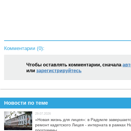
Комментарии (
0
):
Чтобы оставлять комментарии, сначала
авт
или
зарегистрируйтесь
Новости по теме
29.07.2026
«Новая жизнь для лицея»: в Радумле завершает
ремонт кадетского Лицея - интерната в рамках 
программы