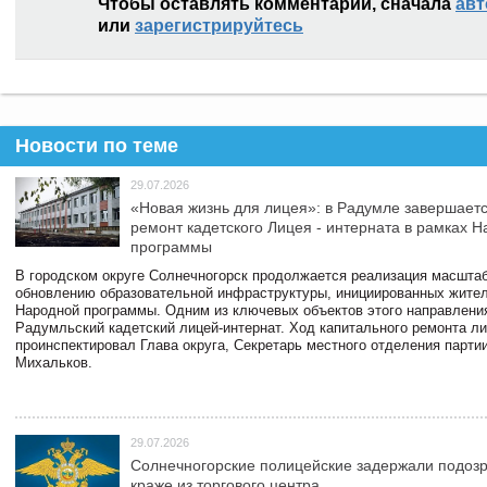
Чтобы оставлять комментарии, сначала
авт
или
зарегистрируйтесь
Новости по теме
29.07.2026
«Новая жизнь для лицея»: в Радумле завершает
ремонт кадетского Лицея - интерната в рамках 
программы
В городском округе Солнечногорск продолжается реализация масштаб
обновлению образовательной инфраструктуры, инициированных жите
Народной программы. Одним из ключевых объектов этого направлени
Радумльский кадетский лицей-интернат. Ход капитального ремонта л
проинспектировал Глава округа, Секретарь местного отделения парти
Михальков.
29.07.2026
Солнечногорские полицейские задержали подоз
краже из торгового центра