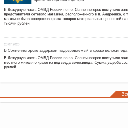
В Дежурную часть ОМВД России по г.о. Солнечногорск поступило зая
представителя сетевого магазина, расположенного в п. Андреевка, о т
магазине была совершена кража товарно-материальных ценностей на
тысячи рублей.
23.07.2026
В Солнечногорске задержан подозреваемый в краже велосипеда
В Дежурную часть ОМВД России по г.о. Солнечногорск поступило зая
местного жителя о краже из подъезда велосипеда. Сумма ущерба сос
рублей.
Вс