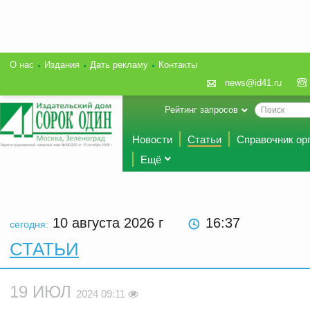
О нас
Издания
Дать рекламу
Контакты
news@id41.ru
Рейтинг запросов
Новости
Статьи
Справочник ор
Ещё
10 августа 2026
г
16:37
сегодня:
СТАТЬИ
19 ИЮЛ
2024 09:11