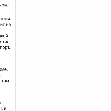
тарю
жития
оит на
акой
иятие
порт,
рме,
л
в том
.
с в