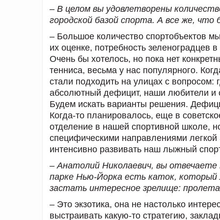
– В целом вы удовлетворены количеств
городской базой спорта. А все же, что
– Большое количество спортобъектов мы 
их оценке, потребность зеленоградцев 
Очень бы хотелось, но пока нет конкре
тенниса, весьма у нас популярного. Когд
стали подходить на улицах с вопросом: 
абсолютный дефицит, наши любители и 
Будем искать варианты решения. Дефици
Когда-то планировалось, еще в советско
отделение в нашей спортивной школе, н
специфическими направлениями легкой а
интенсивно развивать наш лыжный спорт,
– Анатолий Николаевич, вы отвечаете 
парке Нью-Йорка есть каток, который 
застать интересное зрелище: пролетаю
– Это экзотика, она не настолько интер
выстраивать какую-то стратегию, заклад