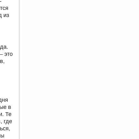
-
тся
д из
да.
– это
в,
дня
ые в
. Те
, где
ься,
ны