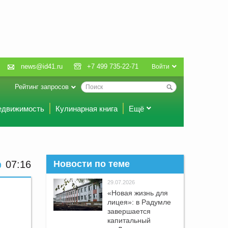
news@id41.ru
+7 499 735-22-71
Войти
Рейтинг запросов
едвижимость
Кулинарная книга
Ещё
07:16
Новости по теме
29.07.2026
«Новая жизнь для
лицея»: в Радумле
завершается
капитальный