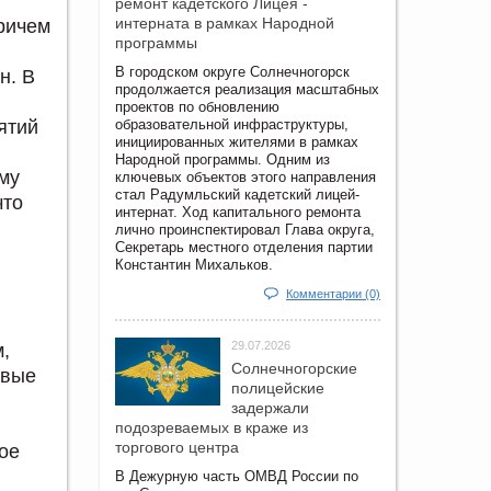
ремонт кадетского Лицея -
интерната в рамках Народной
Причем
программы
В городском округе Солнечногорск
н. В
продолжается реализация масштабных
проектов по обновлению
ятий
образовательной инфраструктуры,
инициированных жителями в рамках
Народной программы. Одним из
му
ключевых объектов этого направления
стал Радумльский кадетский лицей-
что
интернат. Ход капитального ремонта
лично проинспектировал Глава округа,
Секретарь местного отделения партии
Константин Михальков.
Комментарии (0)
29.07.2026
,
Солнечногорские
рвые
полицейские
задержали
подозреваемых в краже из
торгового центра
ое
В Дежурную часть ОМВД России по