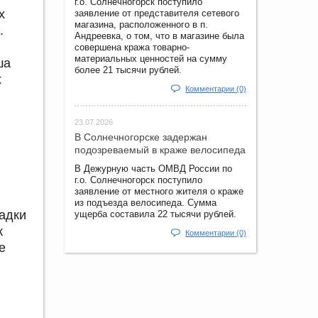
г.о. Солнечногорск поступило
х
заявление от представителя сетевого
магазина, расположенного в п.
.
Андреевка, о том, что в магазине была
совершена кража товарно-
материальных ценностей на сумму
ша
более 21 тысячи рублей.
х
Комментарии (0)
23.07.2026
В Солнечногорске задержан
подозреваемый в краже велосипеда
В Дежурную часть ОМВД России по
г.о. Солнечногорск поступило
заявление от местного жителя о краже
из подъезда велосипеда. Сумма
щадки
ущерба составила 22 тысячи рублей.
к
Комментарии (0)
е