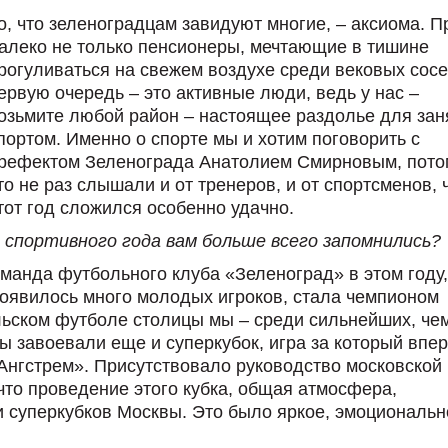
о, что зеленоградцам завидуют многие, – аксиома. 
алеко не только пенсионеры, мечтающие в тишине
рогуливаться на свежем воздухе среди вековых сосе
ервую очередь – это активные люди, ведь у нас –
озьмите любой район – настоящее раздолье для зан
портом. Именно о спорте мы и хотим поговорить с
рефектом Зеленограда Анатолием Смирновым, пото
то не раз слышали и от тренеров, и от спортсменов, 
тот год сложился особенно удачно.
 спортивного года вам больше всего запомнились?
оманда футбольного клуба «Зеленоград» в этом году,
появилось много молодых игроков, стала чемпионом
ельском футболе столицы мы – среди сильнейших, чем
ы завоевали еще и суперкубок, игра за который впе
Ангстрем». Присутствовало руководство московской
что проведение этого кубка, общая атмосфера,
 суперкубков Москвы. Это было яркое, эмоциональн