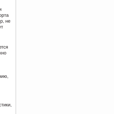
и
орта
р, не
ут
ется
жно
нию,
стики,