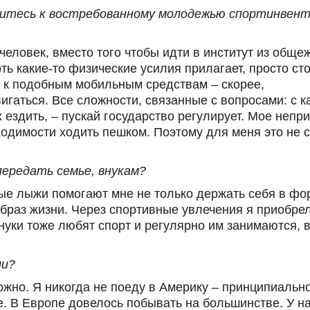
оситесь к востребованному молодежью спортинвен
человек, вместо того чтобы идти в институт из обще
оть какие-то физические усилия прилагает, просто ст
е к подобным мобильным средствам – скорее,
гаться. Все сложности, связанные с вопросами: с к
 ездить, – пускай государство регулирует. Мое непр
одимости ходить пешком. Поэтому для меня это не с
передать семье, внукам?
ные лыжи помогают мне не только держать себя в фо
образ жизни. Через спортивные увлечения я приобре
внуки тоже любят спорт и регулярно им занимаются, 
ли?
жно. Я никогда не поеду в Америку – принципиально
 В Европе довелось побывать на большинстве. У на