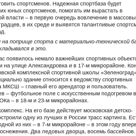
товить спортсменов. Надежная спортбаза будет
их юных спортсменов, помогать им вырастать в
й власти – в первую очередь вовлечение в массовы
градцев, в их среде и выявятся талантливые спортс
ад.
 на поприще спорта с материально-технической ба
кладывался в это.
 нас появилось немало важнейших спортивных объект
 на улице Александровка и в 17-м микрорайоне. Кон
овской комплексной спортивной школы «Зеленоград»
циально здание относится к ведомству спортивных
 МКСШ – главный его арендатор и пользователь.
ев – футбольное поле с искусственным подогревом в
Ка – в 18-м и 23-м микрорайонах.
омплекс. На его базе действует московская детско-
троили одну из лучших в России трасс картинга. Ес
дной из них – в 7-м микрорайоне – в этом году впер
 оснежения. Два ледовых дворца, восемь бассейнов.