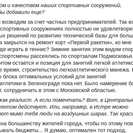
ом и качеством наших спортивных сооружений,
 бы добавили еще?
возводим за счет частных предпринимателей. Так во
в спортивных сооружениях полностью не удовлетворе
тных решений по развитию технической базы для боль
а закрылся на ремонт корт «Первой ракетки», ко мне
где играть в теннис? Зимние занятия этим видом спо
спортсмены рассеялись по спортзалам Подмосковья
том остается и позиция для занятий легкой атлетико
е время, строительство легкоатлетического манежа. 
о блока оптимальных условий для занятий
тлетики в Зеленограде пока нет. Было намерение б
 сотрудничать в этом с Московской областью.
как реалист. А если помечтать? Вот, в Централь
летом действует. Или, например, в Истре можно
т мимо тебя люди на воздушных шарах. Так красив
есна большинству жителей города, чтобы по этому по
ывать бюджеты... Я думаю, оптимален тот подход,