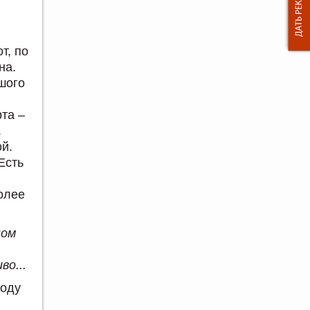
т, по
на.
шого
рта –
.
й.
Есть
олее
ном
о...
воду