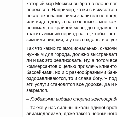
который мэр Москвы выбрал в плане поп
перекосов. Например, катки с искусстве
после окончания зимы значительно продл
или видов досуга на сезонные – мне каж
понимал, по крайней мере, до недавнего
тратить зимний период на то, чтобы гре
зимними видами, и у нас созданы все ус
Так что каких-то эмоциональных, сказочн
нужным для города, должно выстраивать
ли и как это реализовать. Ну, а потом в
коммерсантов с целью привлечь клиенто
бассейнами, но и с разнообразными бан
оздоравливаются, то и слава богу. Я по
эти услуги становятся все дороже. Да и
закрылся.
– Любимыми видами спорта зеленоград
– Также у нас сильны школы единоборств
авиамоделизма, даже такого необычного 