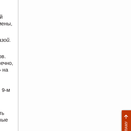
й
мены,
зой.
ов.
ечно,
 на
 9-м
ть
вые