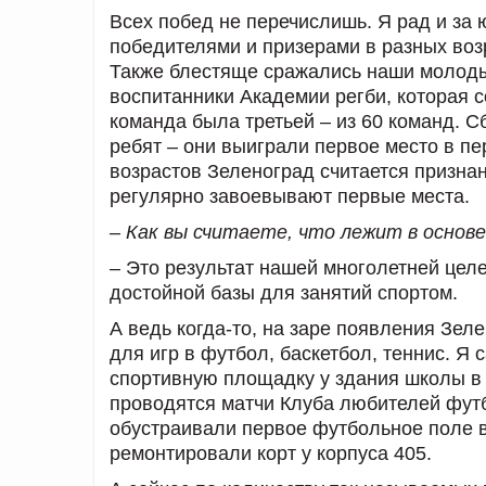
Всех побед не перечислишь. Я рад и за
победителями и призерами в разных возр
Также блестяще сражались наши молодые
воспитанники Академии регби, которая 
команда была третьей – из 60 команд. 
ребят – они выиграли первое место в пе
возрастов Зеленоград считается призн
регулярно завоевывают первые места.
– Как вы считаете, что лежит в основ
– Это результат нашей многолетней це
достойной базы для занятий спортом.
А ведь когда-то, на заре появления Зе
для игр в футбол, баскетбол, теннис. Я
спортивную площадку у здания школы в 
проводятся матчи Клуба любителей футб
обустраивали первое футбольное поле в
ремонтировали корт у корпуса 405.