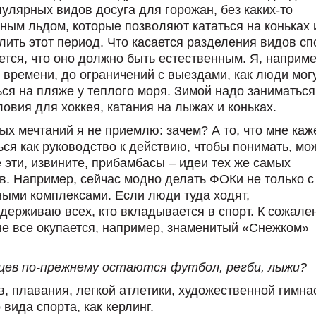
улярных видов досуга для горожан, без каких-то
нным льдом, которые позволяют кататься на коньках 
ить этот период. Что касается разделения видов сп
ется, что оно должно быть естественным. Я, наприме
 времени, до ограничений с выездами, как люди мог
ться на пляже у теплого моря. Зимой надо заниматься
ловия для хоккея, катания на лыжах и коньках.
ых мечтаний я не приемлю: зачем? А то, что мне каж
ся как руководство к действию, чтобы понимать, мо
се эти, извините, прибамбасы – идеи тех же самых
в. Например, сейчас модно делать ФОКи не только с
ными комплексами. Если люди туда ходят,
ддерживаю всех, кто вкладывается в спорт. К сожале
 не все окупается, например, знаменитый «Снежком»
цев по-прежнему остаются футбол, регби, лыжи?
, плавания, легкой атлетики, художественной гимна
вида спорта, как керлинг.