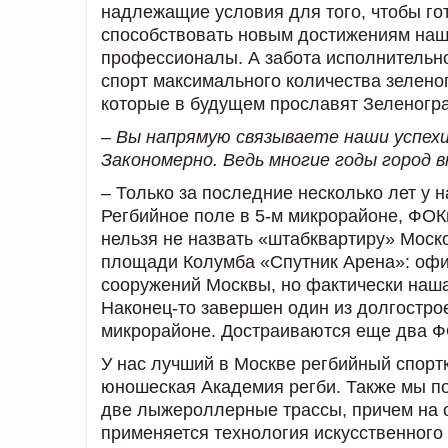
надлежащие условия для того, чтобы го
способствовать новым достижениям наш
профессионалы. А забота исполнительно
спорт максимального количества зелено
которые в будущем прославят Зеленогр
– Вы напрямую связываете наши успехи
Закономерно. Ведь многие годы город в
– Только за последние несколько лет у
Регбийное поле в 5-м микрорайоне, ФОКи
нельзя не назвать «штабквартиру» Моск
площади Колумба «Спутник Арена»: офи
сооружений Москвы, но фактически наша
Наконец-то завершен один из долгостро
микрорайоне. Достраиваются еще два ФО
У нас лучший в Москве регбийный спортк
юношеская Академия регби. Также мы пос
две лыжероллерные трассы, причем на о
применяется технология искусственного