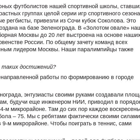
 юных футболистов нашей спортивной школы, ставши
астных группах целой серии игр спортивного сезона
 регбисты, привезли из Сочи кубок Соколова. Это
создана на базе Зеленограда. В «Золотом овале» на
Сборная Москвы до 20 лет выстроена на основе наши
рвенстве России. По общему зачету команд всех
анным лидером Москвы. Наши паралимпийцы также
е таких достижений?
ленаправленной работы по формированию в городе
ленограда, энтузиасты своими руками создавали пло
 сам, будучи еще инженером НИИ, приводил в порядо
4-м микрорайоне. Там до сих пор каждое воскресень
ола – 75. Мы с ребятами фактически своими силами
 9-м микрорайоне. Чтобы поиграть в теннис, сами