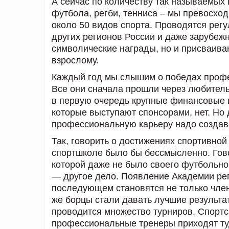
А сейчас по количеству так называемых
футбола, регби, тенниса – мы превосхо
около 50 видов спорта. Проводятся рег
других регионов России и даже зарубежн
символические награды, но и присваиваю
взрослому.
Каждый год мы слышим о победах профе
Все они сначала прошли через любительс
в первую очередь крупные финансовые в
которые выступают спонсорами, нет. Но 
профессиональную карьеру надо создав
Так, говорить о достижениях спортивной
спортшколе было бы бессмысленно. Гово
которой даже не было своего футбольно
— другое дело. Появление Академии рег
последующем становятся не только член
же борцы стали давать лучшие результат
проводится множество турниров. Спортсм
профессиональные тренеры приходят туд