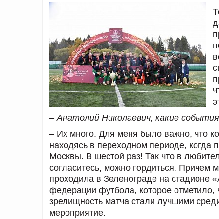
Т
д
п
п
в
с
п
ч
э
– Анатолий Николаевич, какие события
– Их много. Для меня было важно, что к
находясь в переходном периоде, когда 
Москвы. В шестой раз! Так что в любит
согласитесь, можно гордиться. Причем м
проходила в Зеленограде на стадионе «
федерации футбола, которое отметило, 
зрелищность матча стали лучшими среди
мероприятие.