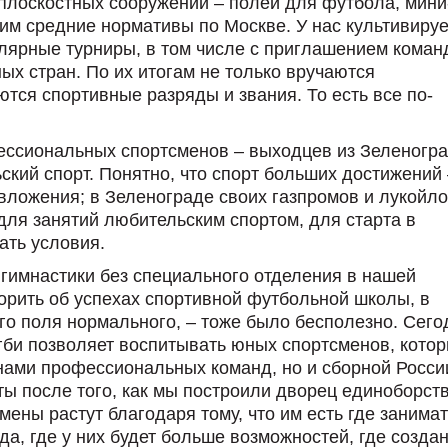
 плоскостных сооружений – полей для футбола, мини
дим средние нормативы по Москве. У нас культивируе
улярные турниры, в том числе с приглашением коман
ых стран. По их итогам не только вручаются
тся спортивные разряды и звания. То есть все по-
ссиональных спортсменов – выходцев из Зеленогра
кий спорт. Понятно, что спорт больших достижений 
ложения; в Зеленограде своих газпромов и лукойло
для занятий любительским спортом, для старта в
ать условия.
 гимнастики без специального отделения в нашей
рить об успехах спортивной футбольной школы, в
го поля нормального, – тоже было бесполезно. Сего
би позволяет воспитывать юных спортсменов, котор
ами профессиональных команд, но и сборной России
ы после того, как мы построили дворец единоборств
ены растут благодаря тому, что им есть где занимат
а, где у них будет больше возможностей, где созда