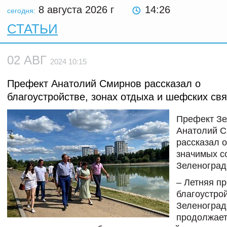
8 августа 2026
г
14:26
сегодня:
СТАТЬИ
02 АВГ
2024 10:15
Префект Анатолий Смирнов рассказал о
благоустройстве, зонах отдыха и шефских свя
Префект З
Анатолий 
рассказал 
значимых с
Зеленоград
– Летняя п
благоустро
Зеленоград
продолжает