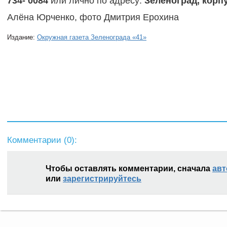
734- 0084
или лично по адресу:
Зеленоград, корпу
Алёна Юрченко, фото Дмитрия Ерохина
Издание:
Окружная газета Зеленограда «41»
Комментарии (
0
):
Чтобы оставлять комментарии, сначала
авт
или
зарегистрируйтесь