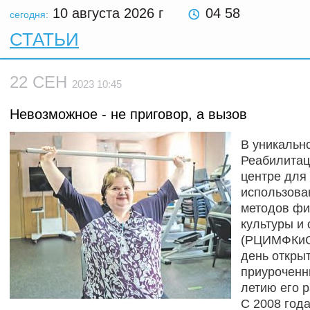
10 августа 2026
г
04 58
сегодня:
СТАТЬИ
22 СЕН
2023 10:45
Невозможное - не приговор, а вызов
В уникальн
Реабилита
центре для
использова
методов фи
культуры и 
(РЦИМФКиС
день откры
приуроченн
летию его 
С 2008 года